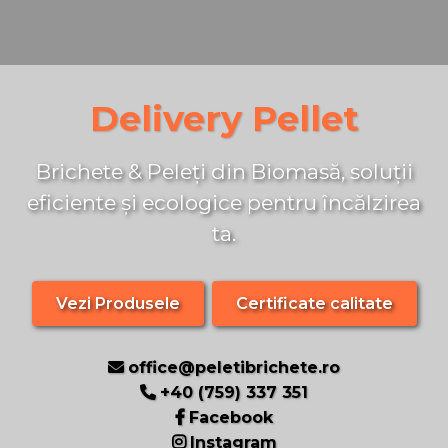
Delivery Pellet
Brichete & Peleți din Biomasă, soluții
eficiente și ecologice pentru încălzirea
ta.
Vezi Produsele
Certificate calitate
office@peletibrichete.ro
+40 (759) 337 351
Facebook
Instagram