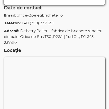
Date de contact
Email:
office@peletibrichete.ro
Telefon:
+40 (759) 337 351
Adresă:
Delivery Pellet – fabrica de brichete și peleți
din paie, Osica de Sus T50 ,P26/1 | Jud.Olt, DJ 643,
237310
Locație