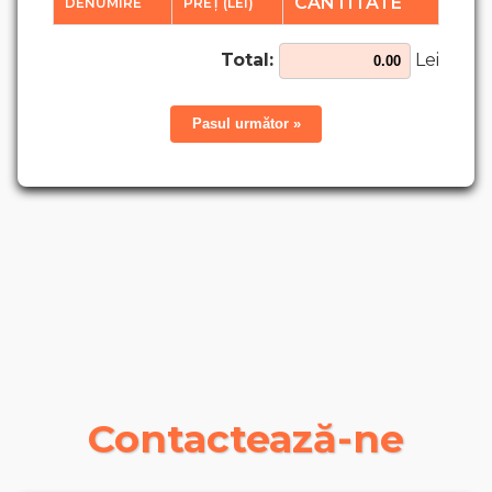
CANTITATE
DENUMIRE
PREȚ (LEI)
Total:
Lei
Pasul următor »
Contactează-ne