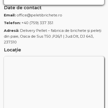
Date de contact
Email:
office@peletibrichete.ro
Telefon:
+40 (759) 337 351
Adresă:
Delivery Pellet – fabrica de brichete și peleți
din paie, Osica de Sus T50 ,P26/1 | Jud.Olt, DJ 643,
237310
Locație