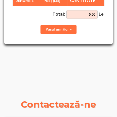
CANTITATE
DENUMIRE
PREȚ (LEI)
Total:
Lei
Pasul următor »
Contactează-ne