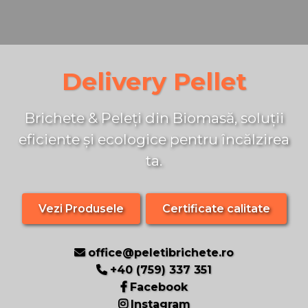
Delivery Pellet
Brichete & Peleți din Biomasă, soluții
eficiente și ecologice pentru încălzirea
ta.
Vezi Produsele
Certificate calitate
office@peletibrichete.ro
+40 (759) 337 351
Facebook
Instagram